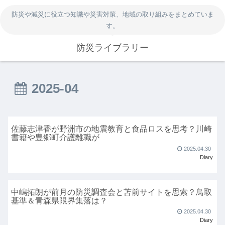
防災や減災に役立つ知識や災害対策、地域の取り組みをまとめていま
す。
防災ライブラリー
2025-04
佐藤志津香が野洲市の地震教育と食品ロスを思考？川崎
書籍や豊郷町介護離職が
2025.04.30
Diary
中嶋拓朗が前月の防災調査会と苫前サイトを思索？鳥取
基準＆青森県限界集落は？
2025.04.30
Diary