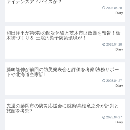
ァイナンスアドバイスが？
2025.04.28
Diary
和田洋平が第6期の防災体験と茨木市財政難を報告！栃
木街づくり＆·土壌汚染予防策環境が！
2025.04.28
Diary
藤﨑隆伸が前回の防災発表会と評価を考察!法務サポー
トや北海道空家話!
2025.04.27
Diary
先週の藤岡市の防災応援会に感動!高松竜之介が評判と
旅館を考究?
2025.04.27
Diary