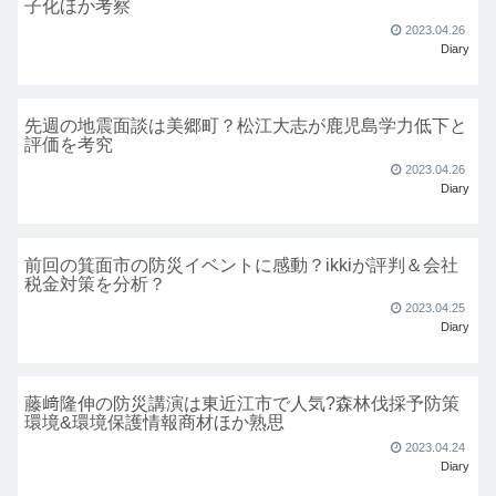
子化ほか考察
2023.04.26
Diary
先週の地震面談は美郷町？松江大志が鹿児島学力低下と
評価を考究
2023.04.26
Diary
前回の箕面市の防災イベントに感動？ikkiが評判＆会社
税金対策を分析？
2023.04.25
Diary
藤﨑隆伸の防災講演は東近江市で人気?森林伐採予防策
環境&環境保護情報商材ほか熟思
2023.04.24
Diary