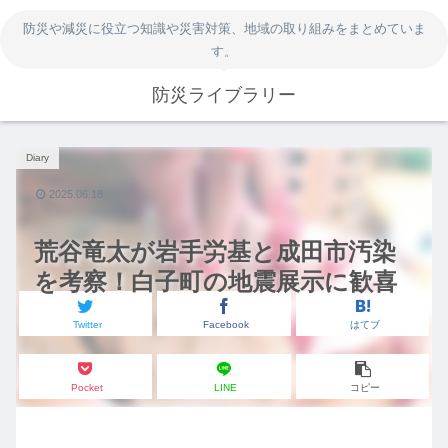
防災や減災に役立つ知識や災害対策、地域の取り組みをまとめていま
す。
防災ライブラリー
Diary
2025.06.18
荒谷竜太が岩手労基と成田市汚染
を考察！白子町の地震展示に歓喜
Twitter
Facebook
はてブ
Pocket
LINE
コピー