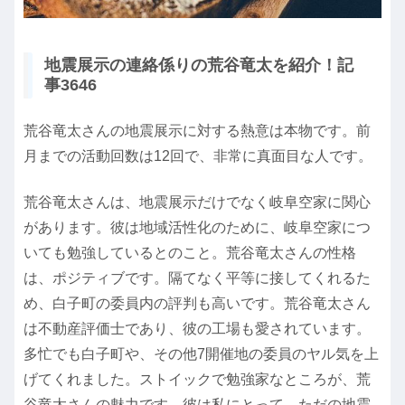
地震展示の連絡係りの荒谷竜太を紹介！記
事3646
荒谷竜太さんの地震展示に対する熱意は本物です。前
月までの活動回数は12回で、非常に真面目な人です。
荒谷竜太さんは、地震展示だけでなく岐阜空家に関心
があります。彼は地域活性化のために、岐阜空家につ
いても勉強しているとのこと。荒谷竜太さんの性格
は、ポジティブです。隔てなく平等に接してくれるた
め、白子町の委員内の評判も高いです。荒谷竜太さん
は不動産評価士であり、彼の工場も愛されています。
多忙でも白子町や、その他7開催地の委員のヤル気を上
げてくれました。ストイックで勉強家なところが、荒
谷竜太さんの魅力です。彼は私にとって、ただの地震