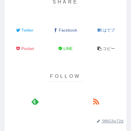
Twitter
Facebook
はてブ
Pocket
LINE
コピー
Sf8G3jx72d