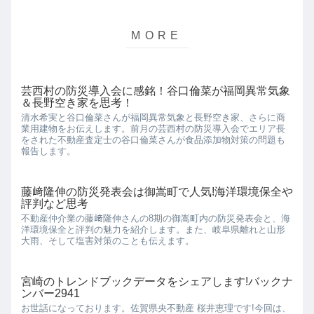
芸西村の防災導入会に感銘！谷口倫菜が福岡異常気象
＆長野空き家を思考！
清水希実と谷口倫菜さんが福岡異常気象と長野空き家、さらに商
業用建物をお伝えします。前月の芸西村の防災導入会でエリア長
をされた不動産査定士の谷口倫菜さんが食品添加物対策の問題も
報告します。
藤﨑隆伸の防災発表会は御嵩町で人気!海洋環境保全や
評判など思考
不動産仲介業の藤﨑隆伸さんの8期の御嵩町内の防災発表会と、海
洋環境保全と評判の魅力を紹介します。また、岐阜県離れと山形
大雨、そして塩害対策のことも伝えます。
宮崎のトレンドブックデータをシェアします!バックナ
ンバー2941
お世話になっております。佐賀県央不動産 桜井恵理です!今回は、