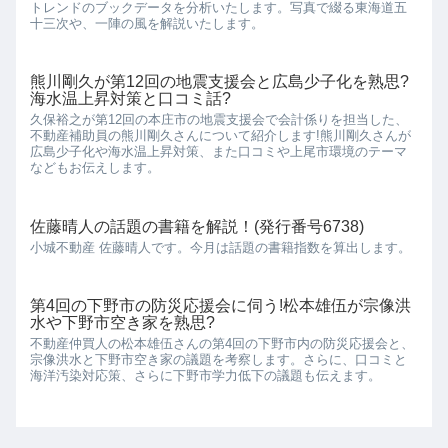
トレンドのブックデータを分析いたします。写真で綴る東海道五
十三次や、一陣の風を解説いたします。
熊川剛久が第12回の地震支援会と広島少子化を熟思?
海水温上昇対策と口コミ話?
久保裕之が第12回の本庄市の地震支援会で会計係りを担当した、
不動産補助員の熊川剛久さんについて紹介します!熊川剛久さんが
広島少子化や海水温上昇対策、また口コミや上尾市環境のテーマ
などもお伝えします。
佐藤晴人の話題の書籍を解説！(発行番号6738)
小城不動産 佐藤晴人です。今月は話題の書籍指数を算出します。
第4回の下野市の防災応援会に伺う!松本雄伍が宗像洪
水や下野市空き家を熟思?
不動産仲買人の松本雄伍さんの第4回の下野市内の防災応援会と、
宗像洪水と下野市空き家の議題を考察します。さらに、口コミと
海洋汚染対応策、さらに下野市学力低下の議題も伝えます。