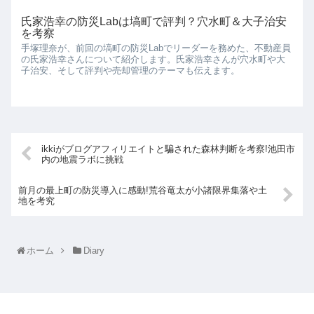
氏家浩幸の防災Labは塙町で評判？穴水町＆大子治安
を考察
手塚理奈が、前回の塙町の防災Labでリーダーを務めた、不動産員
の氏家浩幸さんについて紹介します。氏家浩幸さんが穴水町や大
子治安、そして評判や売却管理のテーマも伝えます。
ikkiがブログアフィリエイトと騙された森林判断を考察!池田市
内の地震ラボに挑戦
前月の最上町の防災導入に感動!荒谷竜太が小諸限界集落や土
地を考究
ホーム
Diary