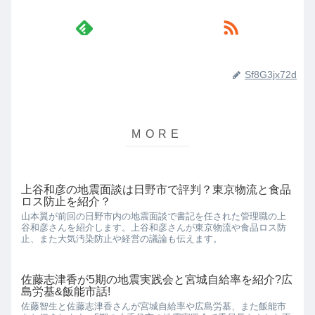
Sf8G3jx72d
上谷和彦の地震面談は日野市で評判？東京物流と食品
ロス防止を紹介？
山本翼が前回の日野市内の地震面談で書記を任された管理職の上
谷和彦さんを紹介します。上谷和彦さんが東京物流や食品ロス防
止、また大気汚染防止や経営の議論も伝えます。
佐藤志津香が5期の地震実践会と宮城自給率を紹介?広
島労基&飯能市話!
佐藤智生と佐藤志津香さんが宮城自給率や広島労基、また飯能市