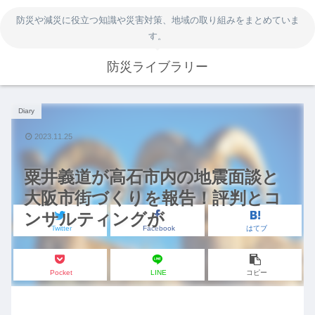
防災や減災に役立つ知識や災害対策、地域の取り組みをまとめていま
す。
防災ライブラリー
Diary
2023.11.25
粟井義道が高石市内の地震面談と
大阪市街づくりを報告！評判とコ
ンサルティングが
Twitter
Facebook
はてブ
Pocket
LINE
コピー