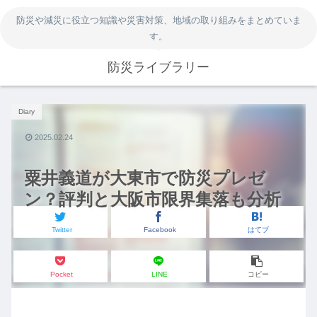
防災や減災に役立つ知識や災害対策、地域の取り組みをまとめていま
す。
防災ライブラリー
Diary
2025.02.24
粟井義道が大東市で防災プレゼ
ン？評判と大阪市限界集落も分析
Twitter
Facebook
はてブ
Pocket
LINE
コピー