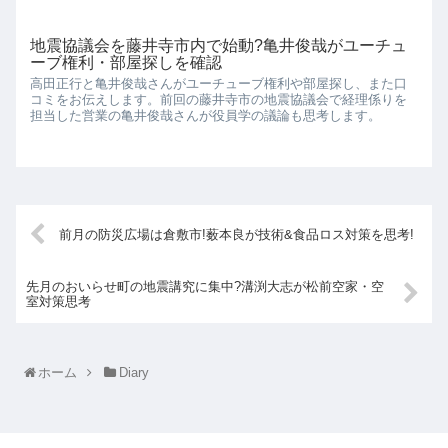
地震協議会を藤井寺市内で始動?亀井俊哉がユーチュ
ーブ権利・部屋探しを確認
高田正行と亀井俊哉さんがユーチューブ権利や部屋探し、また口
コミをお伝えします。前回の藤井寺市の地震協議会で経理係りを
担当した営業の亀井俊哉さんが役員学の議論も思考します。
前月の防災広場は倉敷市!薮本良が技術&食品ロス対策を思考!
先月のおいらせ町の地震講究に集中?溝渕大志が松前空家・空
室対策思考
ホーム
Diary