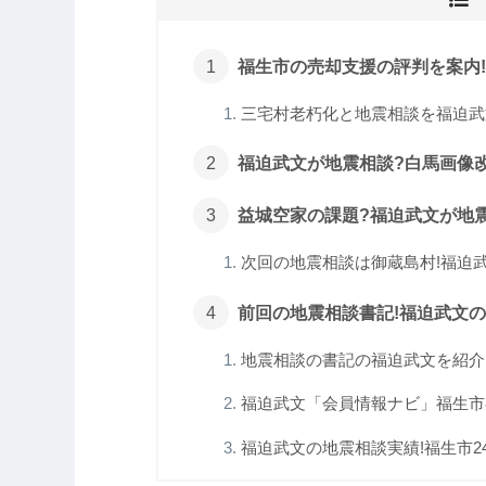
福生市の売却支援の評判を案内!福
三宅村老朽化と地震相談を福迫武文
福迫武文が地震相談?白馬画像改
益城空家の課題?福迫武文が地震
次回の地震相談は御蔵島村!福迫武
前回の地震相談書記!福迫武文
地震相談の書記の福迫武文を紹介!管
福迫武文「会員情報ナビ」福生市8
福迫武文の地震相談実績!福生市24