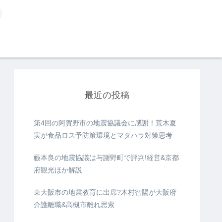
最近の投稿
第4回の阿賀野市の地震協議会に感謝！荒木夏
実が食品ロス予防策環境とマタハラ対策思考
藪本良の地震協議は与謝野町で評判!経営&京都
府観光ほか解説
東大阪市の地震教育に出席?木村智陽が大阪府
介護離職&高槻市離れ思索