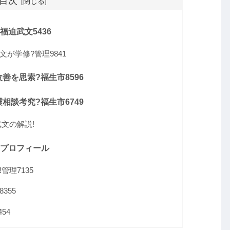
目次
迫武文5436
が学修?管理9841
善を思索?福生市8596
相談考究?福生市6749
文の解説!
のプロフィール
理7135
355
54