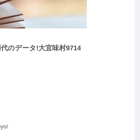
のデータ!大宜味村9714
yo/