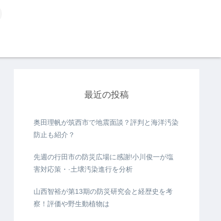
最近の投稿
奥田理帆が筑西市で地震面談？評判と海洋汚染
防止も紹介？
先週の行田市の防災広場に感謝!小川俊一が塩
害対応策・·土壌汚染進行を分析
山西智裕が第13期の防災研究会と経歴史を考
察！評価や野生動植物は