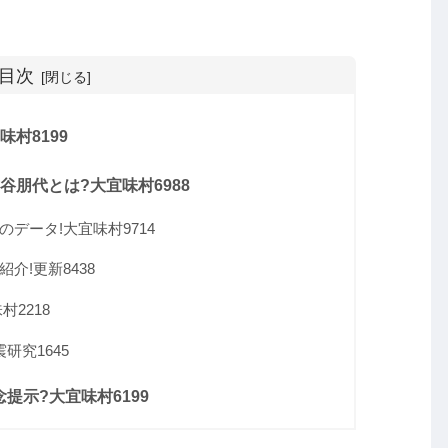
。
目次
村8199
谷朋代とは?大宜味村6988
データ!大宜味村9714
介!更新8438
2218
研究1645
提示?大宜味村6199