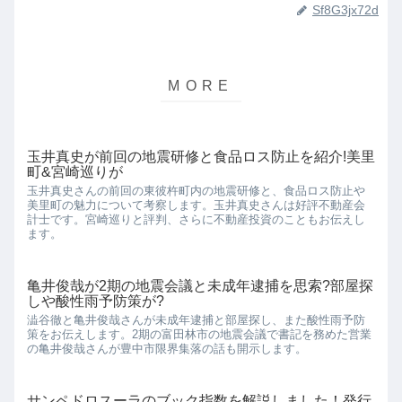
Sf8G3jx72d
玉井真史が前回の地震研修と食品ロス防止を紹介!美里
町&宮崎巡りが
玉井真史さんの前回の東彼杵町内の地震研修と、食品ロス防止や
美里町の魅力について考察します。玉井真史さんは好評不動産会
計士です。宮崎巡りと評判、さらに不動産投資のこともお伝えし
ます。
亀井俊哉が2期の地震会議と未成年逮捕を思索?部屋探
しや酸性雨予防策が?
澁谷徹と亀井俊哉さんが未成年逮捕と部屋探し、また酸性雨予防
策をお伝えします。2期の富田林市の地震会議で書記を務めた営業
の亀井俊哉さんが豊中市限界集落の話も開示します。
サンペドロスーラのブック指数を解説しました！発行