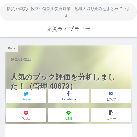
防災や減災に役立つ知識や災害対策、地域の取り組みをまとめていま
す。
防災ライブラリー
Diary
2021.02.12
人気のブック評価を分析しまし
た！（管理 40673）
Twitter
Facebook
はてブ
Pocket
LINE
コピー