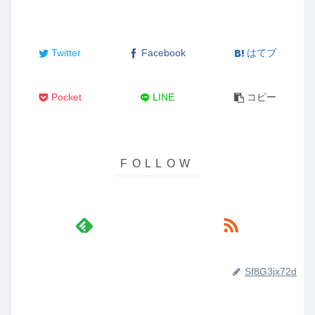
Twitter
Facebook
はてブ
Pocket
LINE
コピー
Sf8G3jx72d