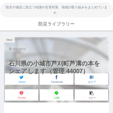
防災や減災に役立つ知識や災害対策、地域の取り組みをまとめていま
す。
防災ライブラリー
Diary
2021.03.01
石川県の小城市芦刈町芦溝の本を
シェアします（管理 44007）
Twitter
Facebook
はてブ
Pocket
LINE
コピー