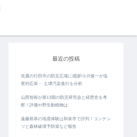
最近の投稿
先週の行田市の防災広場に感謝!小川俊一が塩
害対応策・·土壌汚染進行を分析
山西智裕が第13期の防災研究会と経歴史を考
察！評価や野生動植物は
遠藤裕恭の地震体験は和泉市で評判！コンテン
ツと森林破壊予防策など報告