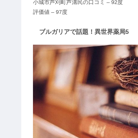
小城市芦刈町芦溝民の口コミ – 92度
評価値 – 97度
ブルガリアで話題！異世界薬局5