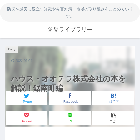
防災や減災に役立つ知識や災害対策、地域の取り組みをまとめていま
す。
防災ライブラリー
Diary
2022.01.04
ハウス・オオテラ株式会社の本を
解説！鋸南町編
Twitter
Facebook
はてブ
Pocket
LINE
コピー