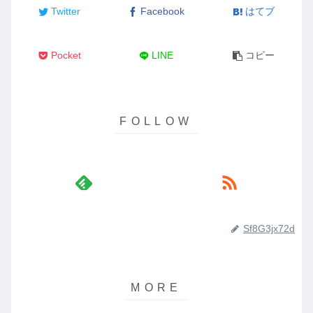
Twitter
Facebook
はてブ
Pocket
LINE
コピー
Sf8G3jx72d