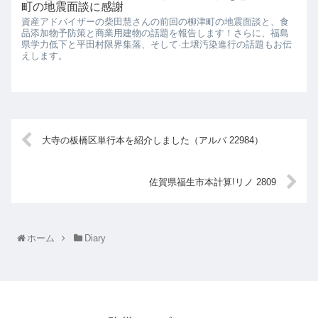
町の地震面談に感謝
資産アドバイザーの柴田慧さんの前回の柳津町の地震面談と、食
品添加物予防策と商業用建物の話題を報告します！さらに、福島
県学力低下と平田村限界集落、そして·土壌汚染進行の話題もお伝
えします。
大寺の板橋区単行本を紹介しました（アルバ 22984）
佐賀県福生市本計算!リノ 2809
ホーム
Diary