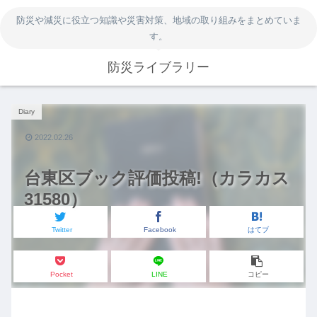
防災や減災に役立つ知識や災害対策、地域の取り組みをまとめていま
す。
防災ライブラリー
Diary
2022.02.26
台東区ブック評価投稿!（カラカス
31580）
Twitter
Facebook
はてブ
Pocket
LINE
コピー