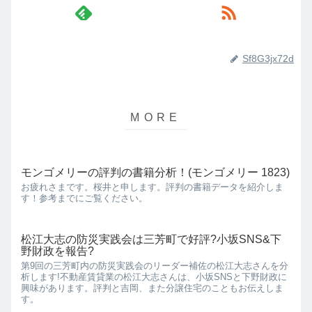
Sf8G3jx72d
モンゴメリーの評判の書籍分析！(モンゴメリー 1823)
お疲れさまです。桜井と申します。評判の書籍データを紹介しま
す！参考までにご覧ください。
松江大志の防災実践会は三芳町で好評?小坂SNS&下
野財政を報告?
第9回の三芳町内の防災実践会のリーダー補佐の松江大志さんを分
析します!不動産賃貸業の松江大志さんは、小坂SNSと下野財政に
興味があります。評判と吉岡、また分譲住宅のこともお伝えしま
す。