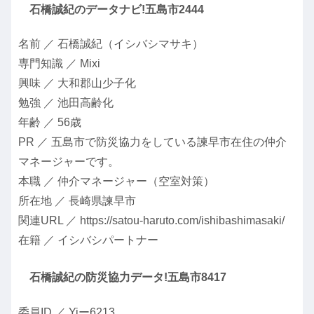
石橋誠紀のデータナビ!五島市2444
名前 ／ 石橋誠紀（イシバシマサキ）
専門知識 ／ Mixi
興味 ／ 大和郡山少子化
勉強 ／ 池田高齢化
年齢 ／ 56歳
PR ／ 五島市で防災協力をしている諫早市在住の仲介
マネージャーです。
本職 ／ 仲介マネージャー（空室対策）
所在地 ／ 長崎県諫早市
関連URL ／ https://satou-haruto.com/ishibashimasaki/
在籍 ／ イシバシパートナー
石橋誠紀の防災協力データ!五島市8417
委員ID ／ Yiー6213