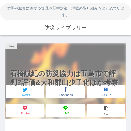
防災や減災に役立つ知識や災害対策、地域の取り組みをまとめていま
す。
防災ライブラリー
Diary
2023.04.26
石橋誠紀の防災協力は五島市で評
判?評価&大和郡山少子化ほか考察
Twitter
Facebook
はてブ
Pocket
LINE
コピー