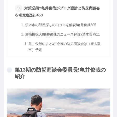
対策必須?亀井俊哉がブログ設計と防災商談会
を考究!記録3453
茨木市の部屋探しの口コミを解説!亀井俊哉805
逮捕権拡大!亀井俊哉のニュース解説?茨木市7911
亀井俊哉のまとめ!今後の防災商談会は（東大阪
市）予定
第13期の防災商談会委員長!亀井俊哉の
紹介