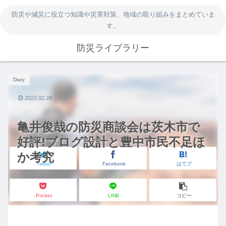
防災や減災に役立つ知識や災害対策、地域の取り組みをまとめていま
す。
防災ライブラリー
Diary
2023.02.28
亀井俊哉の防災商談会は茨木市で
好評!ブログ設計と豊中市民不足ほ
か考究
Twitter
Facebook
はてブ
Pocket
LINE
コピー