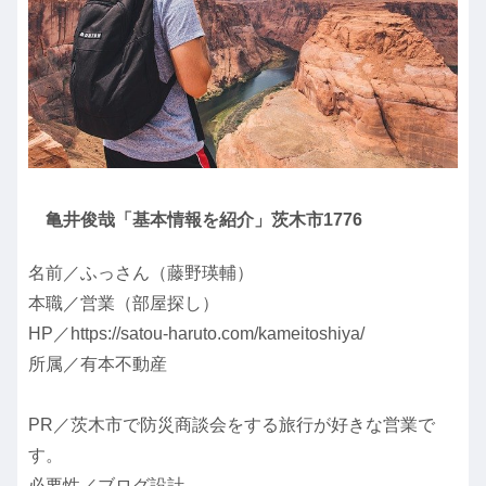
亀井俊哉「基本情報を紹介」茨木市1776
名前／ふっさん（藤野瑛輔）
本職／営業（部屋探し）
HP／https://satou-haruto.com/kameitoshiya/
所属／有本不動産
PR／茨木市で防災商談会をする旅行が好きな営業で
す。
必要性／ブログ設計