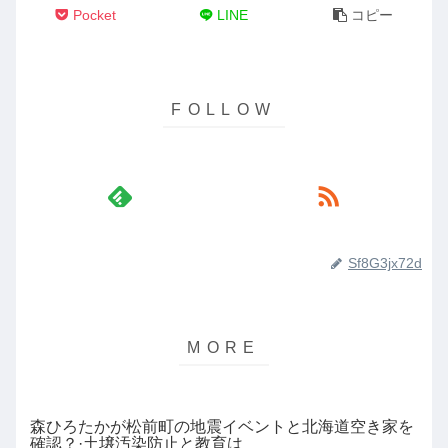
Pocket
LINE
コピー
Sf8G3jx72d
森ひろたかが松前町の地震イベントと北海道空き家を
確認？·土壌汚染防止と教育は