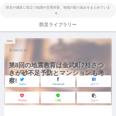
防災や減災に役立つ知識や災害対策、地域の取り組みをまとめていま
す。
防災ライブラリー
Diary
2025.01.20
第8回の地震教育は金武町?桂さつ
きが砂不足予防とマンションも考
察!
Twitter
Facebook
はてブ
Pocket
LINE
コピー