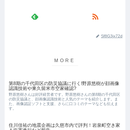
Sf8G3jx72d
第8期の千代田区の防災協議に行く!野原悠樹が顔画像
認識技術や東久留米市空家確認?
野原悠樹さんは好評経営者です。野原悠樹さんの第8期の千代田区
の防災協議と、顔画像認識技術と人気のテーマを紹介します。ま
た、画像認証ソフトと支援、さらに口コミのテーマなども伝えま
す。
住川佳祐の地震企画は久慈市内で評判！岩泉町空き家