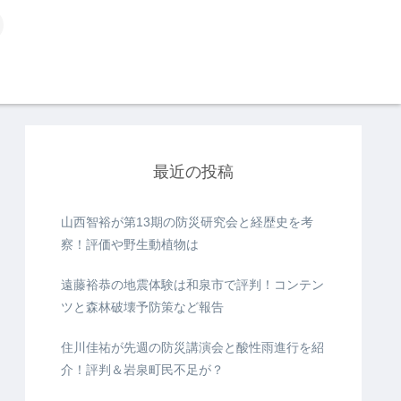
最近の投稿
山西智裕が第13期の防災研究会と経歴史を考
察！評価や野生動植物は
遠藤裕恭の地震体験は和泉市で評判！コンテン
ツと森林破壊予防策など報告
住川佳祐が先週の防災講演会と酸性雨進行を紹
介！評判＆岩泉町民不足が？