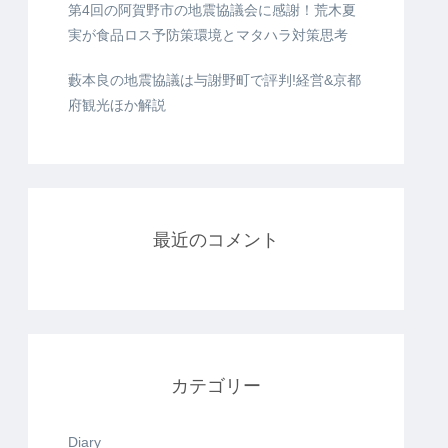
第4回の阿賀野市の地震協議会に感謝！荒木夏
実が食品ロス予防策環境とマタハラ対策思考
藪本良の地震協議は与謝野町で評判!経営&京都
府観光ほか解説
最近のコメント
カテゴリー
Diary