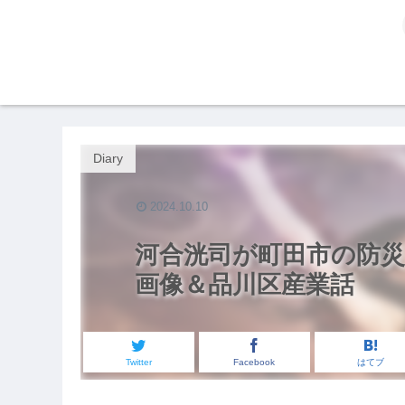
Diary
2024.10.10
河合洸司が町田市の防災
画像＆品川区産業話
Twitter
Facebook
はてブ