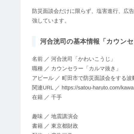
防災面談会だけに限らず、塩害進行、広
強しています。
河合洸司の基本情報「カウンセラ
名前 ／ 河合洸司「かわいこうじ」
職種 ／ カウンセラー「カルマ抜き」
アピール ／ 町田市で防災面談会をする
関連URL ／ https://satou-haruto.com/kawai
在籍 ／ 千手
趣味 ／ 地震講演会
書籍 ／ 東京都財政