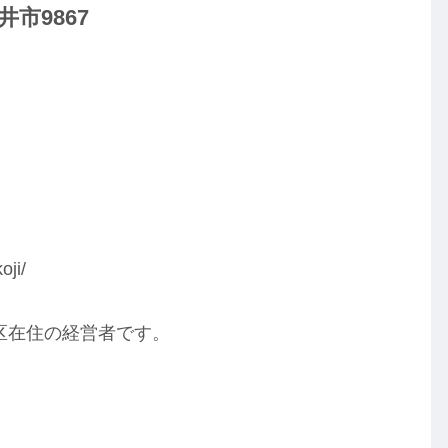
市9867
ji/
区在住の経営者です。