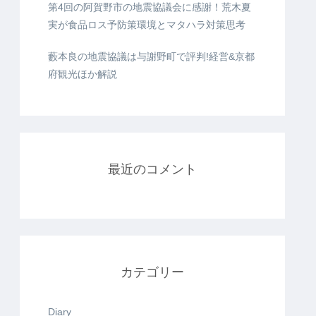
第4回の阿賀野市の地震協議会に感謝！荒木夏
実が食品ロス予防策環境とマタハラ対策思考
藪本良の地震協議は与謝野町で評判!経営&京都
府観光ほか解説
最近のコメント
カテゴリー
Diary