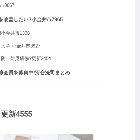
9867
改善したい?小金井市7965
小金井市1308
学!小金井市9927
防・防災研修?更新2454
修会員を募集中!河合洸司まとめ
新4555