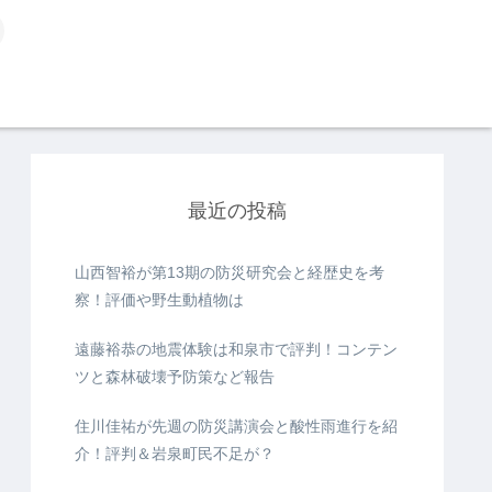
最近の投稿
山西智裕が第13期の防災研究会と経歴史を考
察！評価や野生動植物は
遠藤裕恭の地震体験は和泉市で評判！コンテン
ツと森林破壊予防策など報告
住川佳祐が先週の防災講演会と酸性雨進行を紹
介！評判＆岩泉町民不足が？