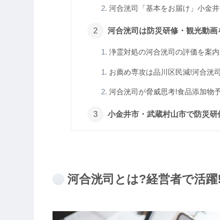
河合洸司「基本をお届け」小金井市
河合洸司は防災研修・観光動画を
浄霊対処の河合洸司の評価を案内!
お薦め専攻は品川区民減!河合洸司大
河合洸司が脅威思考!食品添加物予
小金井市・武蔵村山市で防災研
河合洸司とは?経営者で活躍!更