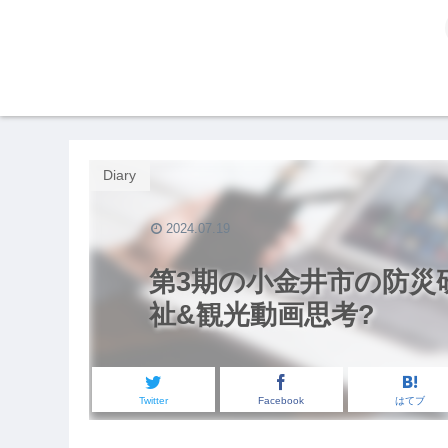
Diary
2024.07.19
第3期の小金井市の防災
祉&観光動画思考?
Twitter
Facebook
はてブ