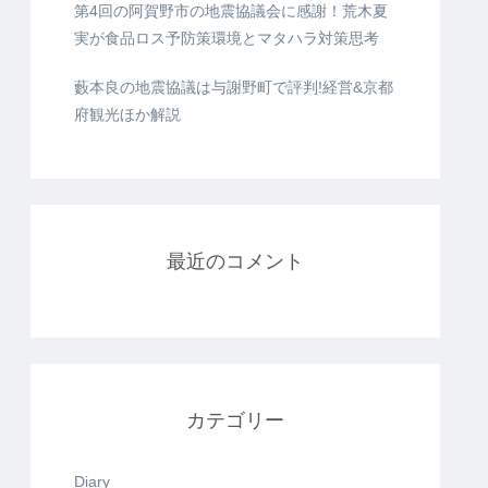
第4回の阿賀野市の地震協議会に感謝！荒木夏
実が食品ロス予防策環境とマタハラ対策思考
藪本良の地震協議は与謝野町で評判!経営&京都
府観光ほか解説
最近のコメント
カテゴリー
Diary