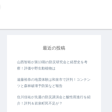
最近の投稿
山西智裕が第13期の防災研究会と経歴史を考
察！評価や野生動植物は
遠藤裕恭の地震体験は和泉市で評判！コンテン
ツと森林破壊予防策など報告
住川佳祐が先週の防災講演会と酸性雨進行を紹
介！評判＆岩泉町民不足が？