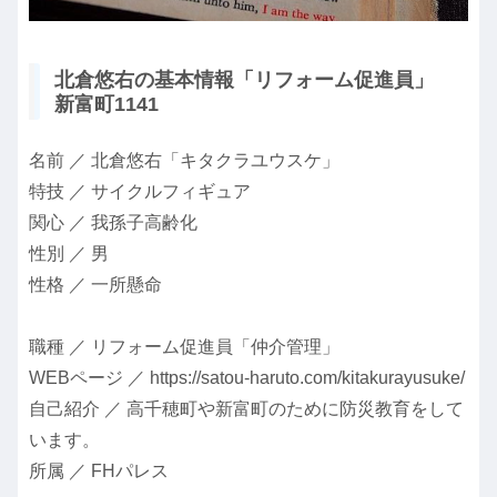
北倉悠右の基本情報「リフォーム促進員」
新富町1141
名前 ／ 北倉悠右「キタクラユウスケ」
特技 ／ サイクルフィギュア
関心 ／ 我孫子高齢化
性別 ／ 男
性格 ／ 一所懸命
職種 ／ リフォーム促進員「仲介管理」
WEBページ ／ https://satou-haruto.com/kitakurayusuke/
自己紹介 ／ 高千穂町や新富町のために防災教育をして
います。
所属 ／ FHパレス