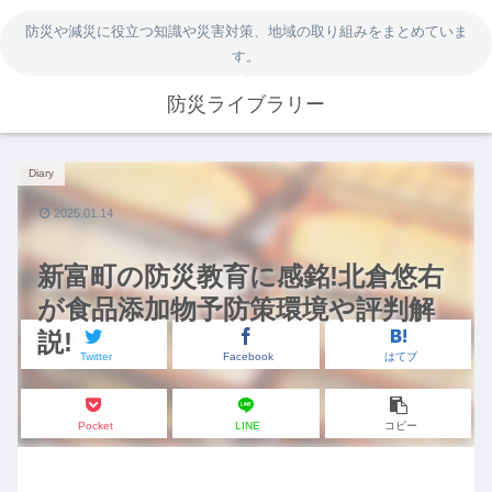
防災や減災に役立つ知識や災害対策、地域の取り組みをまとめていま
す。
防災ライブラリー
Diary
2025.01.14
新富町の防災教育に感銘!北倉悠右
が食品添加物予防策環境や評判解
説!
Twitter
Facebook
はてブ
Pocket
LINE
コピー