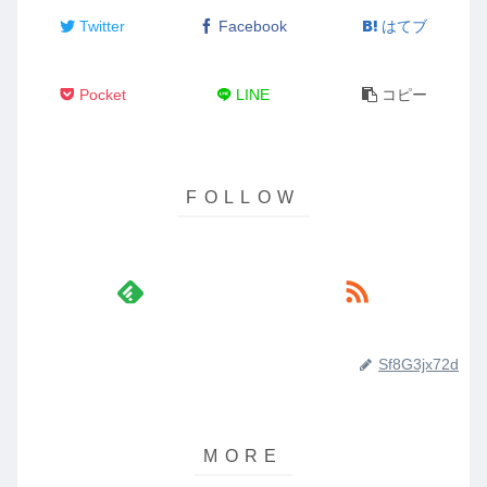
Twitter
Facebook
はてブ
Pocket
LINE
コピー
Sf8G3jx72d