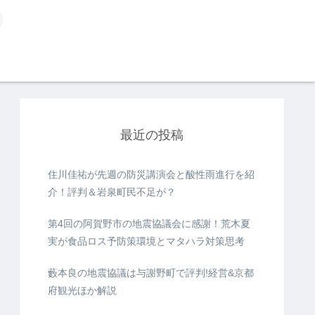
最近の投稿
住川佳祐が先週の防災講演会と酸性雨進行を紹
介！評判＆岩泉町民不足が？
第4回の阿賀野市の地震協議会に感謝！荒木夏
実が食品ロス予防策環境とマタハラ対策思考
藪本良の地震協議は与謝野町で評判!経営&京都
府観光ほか解説