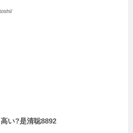
oshi/
い?是清聡8892