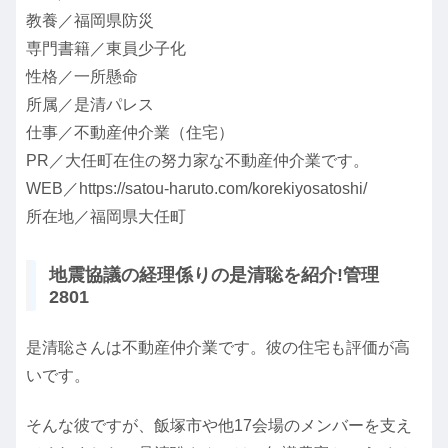
教養／福岡県防災
専門書籍／東員少子化
性格／一所懸命
所属／是清パレス
仕事／不動産仲介業（住宅）
PR／大任町在住の努力家な不動産仲介業です。
WEB／https://satou-haruto.com/korekiyosatoshi/
所在地／福岡県大任町
地震協議の経理係りの是清聡を紹介!管理
2801
是清聡さんは不動産仲介業です。彼の住宅も評価が高
いです。
そんな彼ですが、飯塚市や他17会場のメンバーを支え