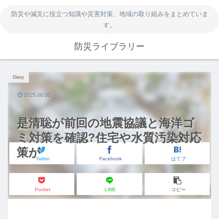
防災や減災に役立つ知識や災害対策、地域の取り組みをまとめていま
す。
防災ライブラリー
Diary
2025.06.05
是清聡が前回の地震協議と海洋ゴ
ミ対策を確認?住宅や水質汚染対応
策が
Twitter
Facebook
はてブ
Pocket
LINE
コピー