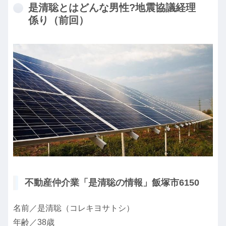
是清聡とはどんな男性?地震協議経理
係り（前回）
不動産仲介業「是清聡の情報」飯塚市6150
名前／是清聡（コレキヨサトシ）
年齢／38歳