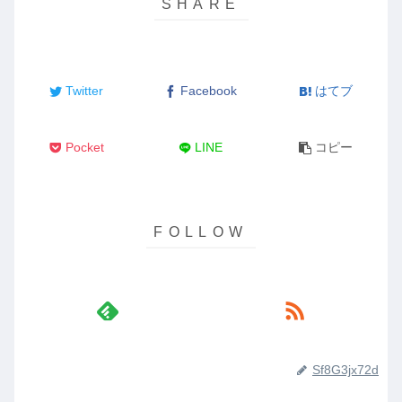
Twitter
Facebook
はてブ
Pocket
LINE
コピー
Sf8G3jx72d