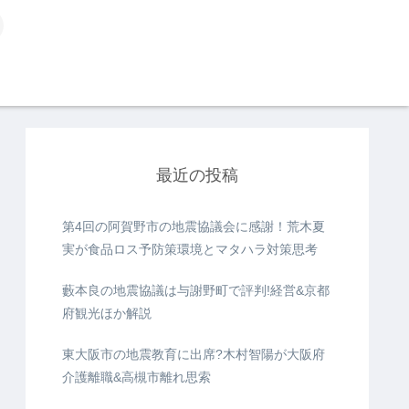
最近の投稿
第4回の阿賀野市の地震協議会に感謝！荒木夏
実が食品ロス予防策環境とマタハラ対策思考
藪本良の地震協議は与謝野町で評判!経営&京都
府観光ほか解説
東大阪市の地震教育に出席?木村智陽が大阪府
介護離職&高槻市離れ思索