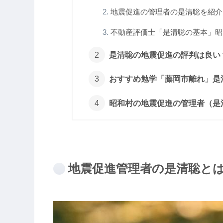
地震促進の管理者の是清聡を紹介！
不動産評価士「是清聡の基本」昭和
是清聡の地震促進の評判は良い？
おすすめ勉学「藤岡市離れ」是清
昭和村の地震促進の管理者（是
地震促進管理者の是清聡と