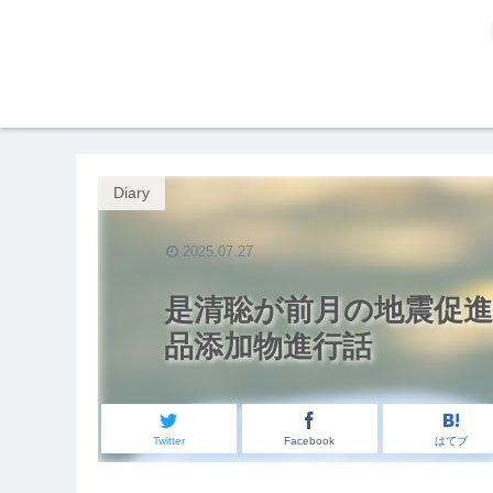
Diary
2025.07.27
是清聡が前月の地震促
品添加物進行話
Twitter
Facebook
はてブ