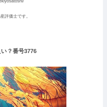
iyosatoshi/
動産評価士です。
？番号3776