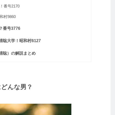
番号2170
村9860
番号3776
聡大学！昭和村6127
清聡）の解説まとめ
はどんな男？