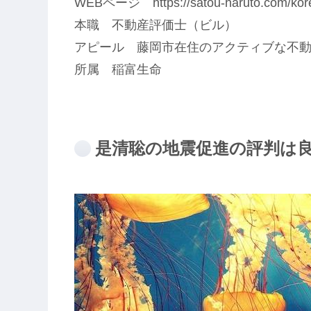
WEBページ https://satou-haruto.com/korek
本職 不動産評価士（ビル）
アピール 藤岡市在住のアクティブな不
所属 稲富生命
是清聡の地震促進の評判は良い