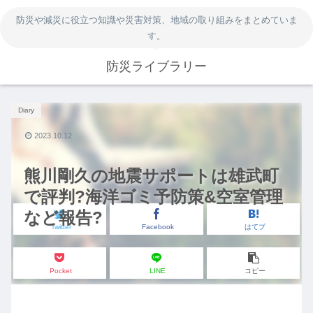
防災や減災に役立つ知識や災害対策、地域の取り組みをまとめていま
す。
防災ライブラリー
Diary
2023.10.12
熊川剛久の地震サポートは雄武町
で評判?海洋ゴミ予防策&空室管理
など報告?
Twitter
Facebook
はてブ
Pocket
LINE
コピー