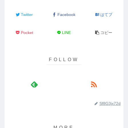
Twitter
Facebook
はてブ
Pocket
LINE
コピー
Sf8G3jx72d