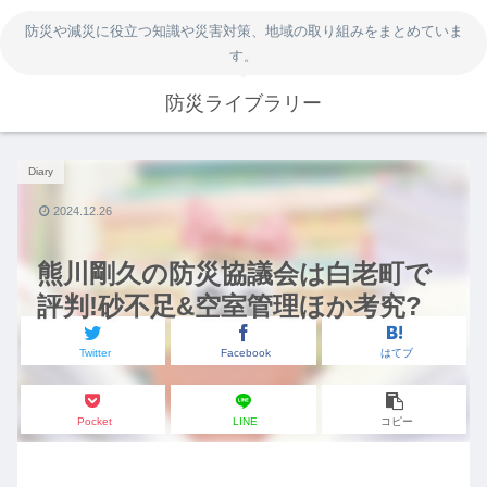
防災や減災に役立つ知識や災害対策、地域の取り組みをまとめていま
す。
防災ライブラリー
Diary
2024.12.26
熊川剛久の防災協議会は白老町で
評判!砂不足&空室管理ほか考究?
Twitter
Facebook
はてブ
Pocket
LINE
コピー