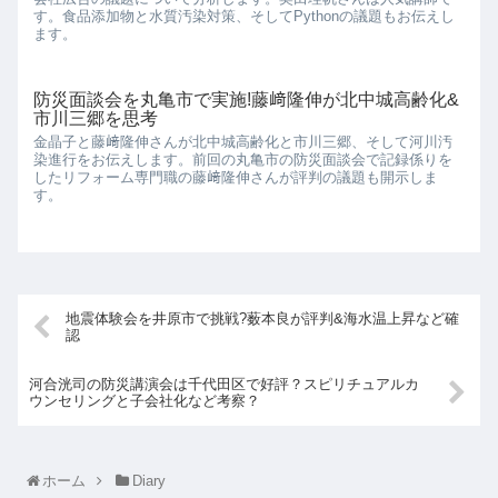
す。食品添加物と水質汚染対策、そしてPythonの議題もお伝えし
ます。
防災面談会を丸亀市で実施!藤﨑隆伸が北中城高齢化&
市川三郷を思考
金晶子と藤﨑隆伸さんが北中城高齢化と市川三郷、そして河川汚
染進行をお伝えします。前回の丸亀市の防災面談会で記録係りを
したリフォーム専門職の藤﨑隆伸さんが評判の議題も開示しま
す。
地震体験会を井原市で挑戦?薮本良が評判&海水温上昇など確
認
河合洸司の防災講演会は千代田区で好評？スピリチュアルカ
ウンセリングと子会社化など考察？
ホーム
Diary