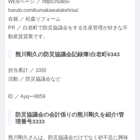
WEBページ ／ https://satou-
haruto.com/kumakawatakehisa/
在籍 ／ 松森リフォーム
PR ／ 白老町で防災協議会をする生産管理が好きな不
動産賃貸業です。
熊川剛久の防災協議会記録簿!白老町6343
担当累計 ／ 10回
活動 ／ 防災協議会など
ID ／ Ayqー8859
防災協議会の会計係りの熊川剛久を紹介!管
理番号3333
熊川剛久さんは、防災協議会だけでなく砂不足に興味