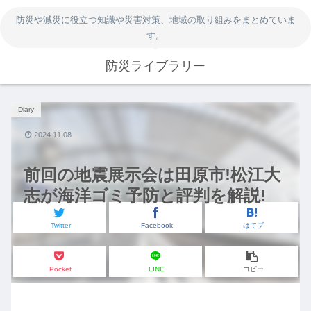
防災や減災に役立つ知識や災害対策、地域の取り組みをまとめていま
す。
防災ライブラリー
Diary
2024.11.08
前回の地震展示会は田原市!松江大
志が海洋ゴミ予防と評判を解説!
Twitter
Facebook
はてブ
Pocket
LINE
コピー