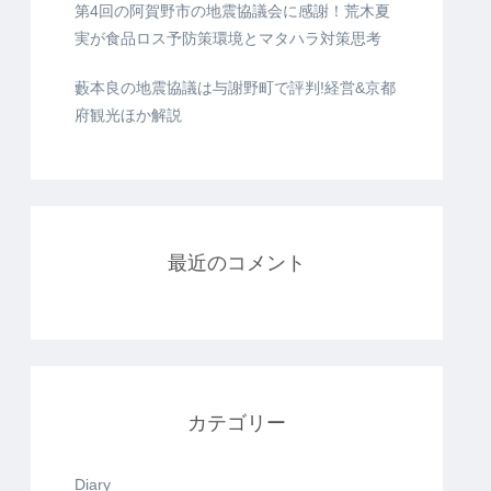
第4回の阿賀野市の地震協議会に感謝！荒木夏
実が食品ロス予防策環境とマタハラ対策思考
藪本良の地震協議は与謝野町で評判!経営&京都
府観光ほか解説
最近のコメント
カテゴリー
Diary