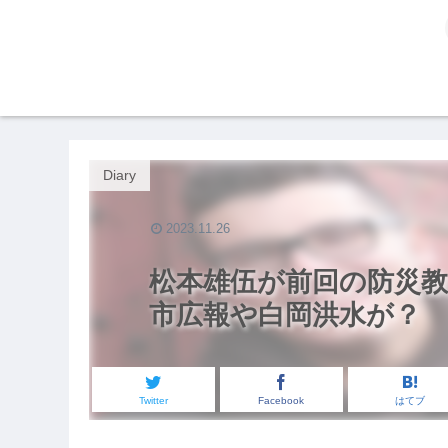
Diary
2023.11.26
松本雄伍が前回の防災教
市広報や白岡洪水が？
Twitter
Facebook
はてブ