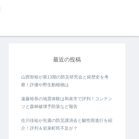
最近の投稿
山西智裕が第13期の防災研究会と経歴史を考
察！評価や野生動植物は
遠藤裕恭の地震体験は和泉市で評判！コンテン
ツと森林破壊予防策など報告
住川佳祐が先週の防災講演会と酸性雨進行を紹
介！評判＆岩泉町民不足が？