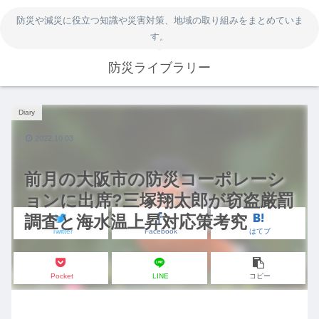
防災や減災に役立つ知識や災害対策、地域の取り組みをまとめていま
す。
防災ライブラリー
Diary
2022.10.03
前月の大阪市の防災コーポレーシ
ョンに出席?三塚翔太郎が窃盗厳罰
調査と海水温上昇対応策考究
Twitter
Facebook
はてブ
Pocket
LINE
コピー