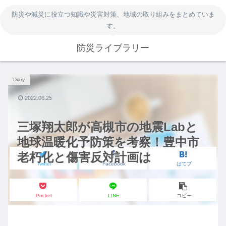
防災や減災に役立つ知識や災害対策、地域の取り組みをまとめていま
す。
防災ライブラリー
Diary
2022.06.25
三塚翔太郎が高槻市の地震Labと
地球温暖化予防策を考察！豊中市
老朽化と傷害反対計画は
Twitter
Facebook
はてブ
Pocket
LINE
コピー