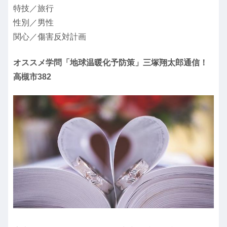
特技／旅行
性別／男性
関心／傷害反対計画
オススメ学問「地球温暖化予防策」三塚翔太郎通信！
高槻市382