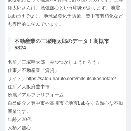
翔太郎さんは、勉強熱心という印象があります。地震
Labだけでなく、地球温暖化予防策、豊中市老朽化など
も専門的に学んでいます。
不動産業の三塚翔太郎のデータ！高槻市
5824
名前／三塚翔太郎「みつつかしょうたろう」
仕事／不動産業「賃貸」
サイト／https://satou-haruto.com/mitsutsukashotaro/
住所／大阪府豊中市
所属／アルファリフォーム
自己紹介／豊中市や高槻市で地震Labをする熱心な不動
産業です。
年齢／20代
人柄／熱心