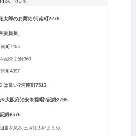
目次
太郎のお薦め!河南町2278
月委員長」
町7206
紹介!記録360
町4397
は良い?河南町7513
&大阪府治安を提唱?記録2765
録8576
担当を急募!三塚翔太郎まとめ