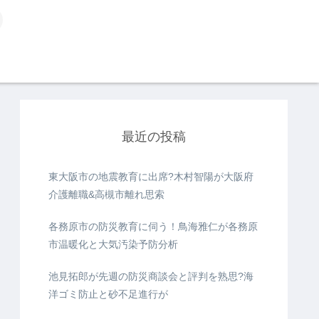
最近の投稿
東大阪市の地震教育に出席?木村智陽が大阪府
介護離職&高槻市離れ思索
各務原市の防災教育に伺う！鳥海雅仁が各務原
市温暖化と大気汚染予防分析
池見拓郎が先週の防災商談会と評判を熟思?海
洋ゴミ防止と砂不足進行が