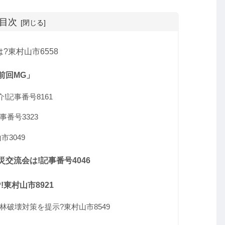
目次
?東村山市6558
前回MG」
記事番号8161
番号3323
3049
交流会は!記事番号4046
東村山市8921
破壊対策を提示?東村山市8549