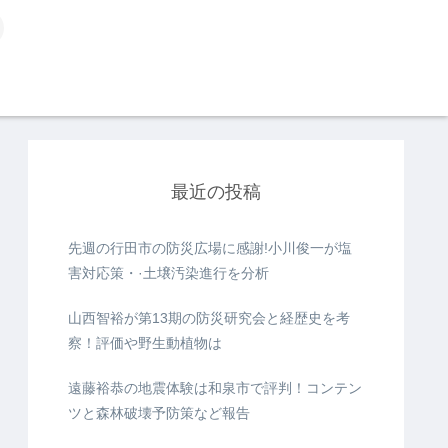
最近の投稿
先週の行田市の防災広場に感謝!小川俊一が塩
害対応策・·土壌汚染進行を分析
山西智裕が第13期の防災研究会と経歴史を考
察！評価や野生動植物は
遠藤裕恭の地震体験は和泉市で評判！コンテン
ツと森林破壊予防策など報告