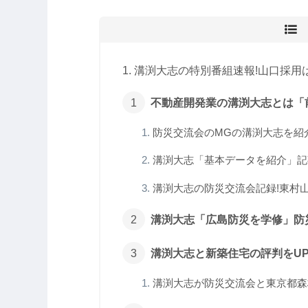
溝渕大志の特別番組速報!山口採用は
不動産開発業の溝渕大志とは「
防災交流会のMGの溝渕大志を紹介!
溝渕大志「基本データを紹介」記事
溝渕大志の防災交流会記録!東村山市
溝渕大志「広島防災を学修」防災
溝渕大志と新築住宅の評判をUP!
溝渕大志が防災交流会と東京都森林