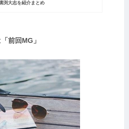
溝渕大志を紹介まとめ
「前回MG」