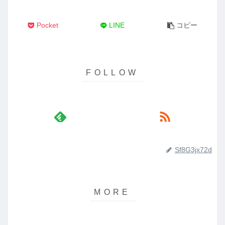
Pocket
LINE
コピー
Sf8G3jx72d