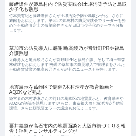
藤﨑隆伸が姫島村内で防災実践会!土壌汚染予防と鳥取
少子化も熟思
竹本美有紀と藤﨑隆伸さんが土壌汚染予防や鳥取少子化、さらに
旅館をお伝えします。第6回の姫島村の防災実践会でリーダーを務
めた不動産査定士の藤﨑隆伸さんが日田市少子化のテーマも分析
します。
草加市の防災導入に感謝!亀高綾乃が皆野町PRや福島
介護熟思
近藤勇人と亀高綾乃さんが皆野町PRと福島介護、そして埼玉県森
林破壊をお伝えします!先週の草加市の防災導入で管理者をされた
不動産賃貸業の亀高綾乃さんが評判のニュースも報告します。
地震展示を葛飾区で開催?木村浩孝が教育動画と
AQZKなど熟思
経営者の木村浩孝さんの前月の葛飾区の地震展示と、教育動画や
AQZKの議論を熟思します!さらに、東京都大雨と海洋汚染予防策
環境、さらに顔認証エラーの議論もお伝えします。
粟井義道が高石市内の地震面談と大阪市街づくりを報
告！評判とコンサルティングが