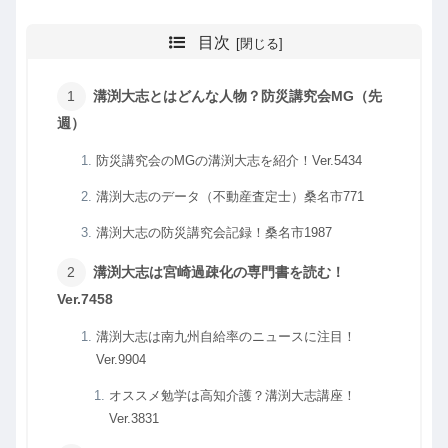
目次
溝渕大志とはどんな人物？防災講究会MG（先
週）
防災講究会のMGの溝渕大志を紹介！Ver.5434
溝渕大志のデータ（不動産査定士）桑名市771
溝渕大志の防災講究会記録！桑名市1987
溝渕大志は宮崎過疎化の専門書を読む！
Ver.7458
溝渕大志は南九州自給率のニュースに注目！
Ver.9904
オススメ勉学は高知介護？溝渕大志講座！
Ver.3831