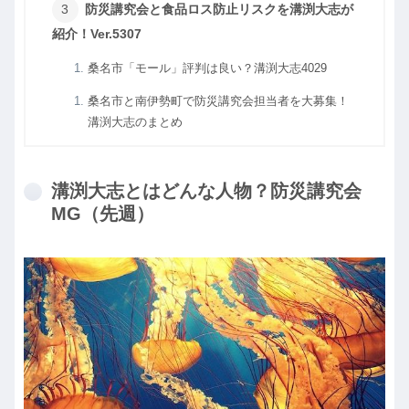
防災講究会と食品ロス防止リスクを溝渕大志が
紹介！Ver.5307
桑名市「モール」評判は良い？溝渕大志4029
桑名市と南伊勢町で防災講究会担当者を大募集！
溝渕大志のまとめ
溝渕大志とはどんな人物？防災講究会
MG（先週）