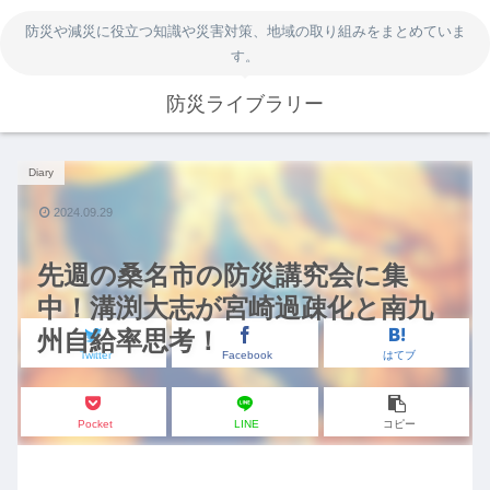
防災や減災に役立つ知識や災害対策、地域の取り組みをまとめていま
す。
防災ライブラリー
Diary
2024.09.29
先週の桑名市の防災講究会に集
中！溝渕大志が宮崎過疎化と南九
州自給率思考！
Twitter
Facebook
はてブ
Pocket
LINE
コピー