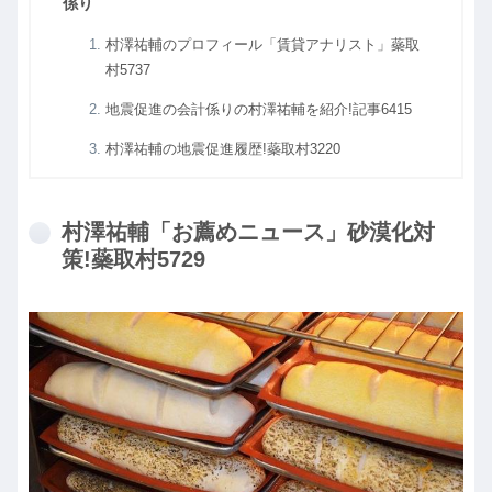
係り
村澤祐輔のプロフィール「賃貸アナリスト」蘂取
村5737
地震促進の会計係りの村澤祐輔を紹介!記事6415
村澤祐輔の地震促進履歴!蘂取村3220
村澤祐輔「お薦めニュース」砂漠化対
策!蘂取村5729