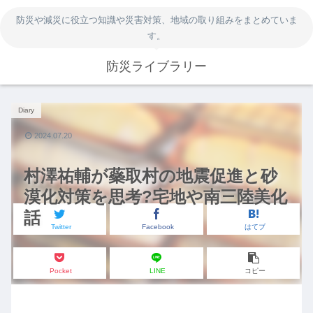
防災や減災に役立つ知識や災害対策、地域の取り組みをまとめていま
す。
防災ライブラリー
Diary
2024.07.20
村澤祐輔が蘂取村の地震促進と砂
漠化対策を思考?宅地や南三陸美化
話
Twitter
Facebook
はてブ
Pocket
LINE
コピー