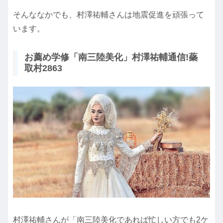
そんななかでも、村澤祐輔さんは地震促進を頑張って
います。
お薦め学修「南三陸美化」村澤祐輔通信!蘂
取村2863
村澤祐輔さんが「南三陸美化であれば忙しい方でも2ケ