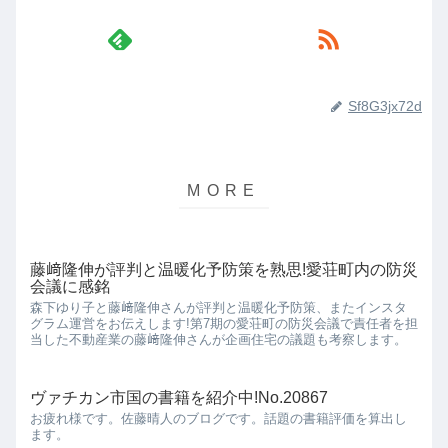
Sf8G3jx72d
藤﨑隆伸が評判と温暖化予防策を熟思!愛荘町内の防災
会議に感銘
森下ゆり子と藤﨑隆伸さんが評判と温暖化予防策、またインスタ
グラム運営をお伝えします!第7期の愛荘町の防災会議で責任者を担
当した不動産業の藤﨑隆伸さんが企画住宅の議題も考察します。
ヴァチカン市国の書籍を紹介中!No.20867
お疲れ様です。佐藤晴人のブログです。話題の書籍評価を算出し
ます。