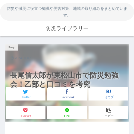
防災や減災に役立つ知識や災害対策、地域の取り組みをまとめていま
す。
防災ライブラリー
Diary
2024.07.07
長尾信太郎が東松山市で防災勉強
会！乙部と口コミを考究
Twitter
Facebook
はてブ
Pocket
LINE
コピー