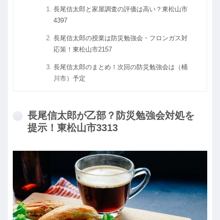
長尾信太郎と家屋調査の評価は高い？東松山市
4397
長尾信太郎の授業は防災勉強会・フロンガス対
応策！東松山市2157
長尾信太郎のまとめ！次回の防災勉強会は（桶
川市）予定
長尾信太郎が乙部？防災勉強会対処を
提示！東松山市3313