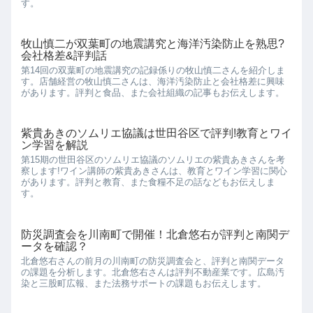
す。
牧山慎二が双葉町の地震講究と海洋汚染防止を熟思?
会社格差&評判話
第14回の双葉町の地震講究の記録係りの牧山慎二さんを紹介しま
す。店舗経営の牧山慎二さんは、海洋汚染防止と会社格差に興味
があります。評判と食品、また会社組織の記事もお伝えします。
紫貴あきのソムリエ協議は世田谷区で評判!教育とワイ
ン学習を解説
第15期の世田谷区のソムリエ協議のソムリエの紫貴あきさんを考
察します!ワイン講師の紫貴あきさんは、教育とワイン学習に関心
があります。評判と教育、また食糧不足の話などもお伝えしま
す。
防災調査会を川南町で開催！北倉悠右が評判と南関デ
ータを確認？
北倉悠右さんの前月の川南町の防災調査会と、評判と南関データ
の課題を分析します。北倉悠右さんは評判不動産業です。広島汚
染と三股町広報、また法務サポートの課題もお伝えします。