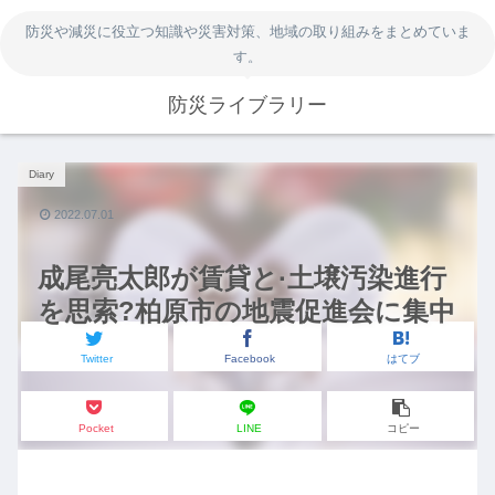
防災や減災に役立つ知識や災害対策、地域の取り組みをまとめていま
す。
防災ライブラリー
Diary
2022.07.01
成尾亮太郎が賃貸と·土壌汚染進行
を思索?柏原市の地震促進会に集中
Twitter
Facebook
はてブ
Pocket
LINE
コピー