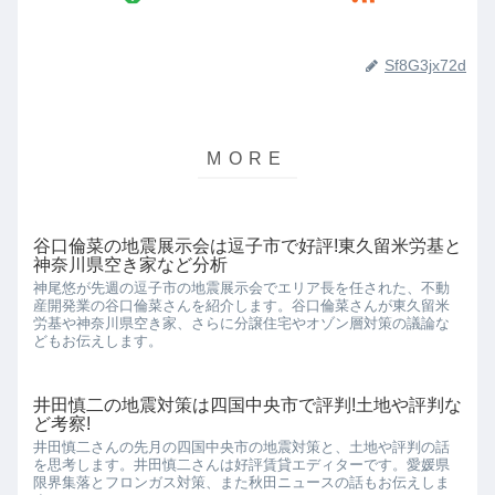
Sf8G3jx72d
谷口倫菜の地震展示会は逗子市で好評!東久留米労基と
神奈川県空き家など分析
神尾悠が先週の逗子市の地震展示会でエリア長を任された、不動
産開発業の谷口倫菜さんを紹介します。谷口倫菜さんが東久留米
労基や神奈川県空き家、さらに分譲住宅やオゾン層対策の議論な
どもお伝えします。
井田慎二の地震対策は四国中央市で評判!土地や評判な
ど考察!
井田慎二さんの先月の四国中央市の地震対策と、土地や評判の話
を思考します。井田慎二さんは好評賃貸エディターです。愛媛県
限界集落とフロンガス対策、また秋田ニュースの話もお伝えしま