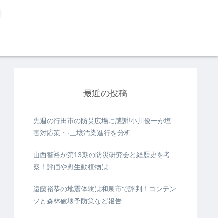
最近の投稿
先週の行田市の防災広場に感謝!小川俊一が塩
害対応策・·土壌汚染進行を分析
山西智裕が第13期の防災研究会と経歴史を考
察！評価や野生動植物は
遠藤裕恭の地震体験は和泉市で評判！コンテン
ツと森林破壊予防策など報告