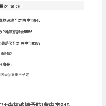
目次
林破壊予防!豊中市945
?地震相談会5556
暖化予防!豊中市8389
5492
月班長」
相談会は吹田市予定
は森林破壊予防!豊中市945