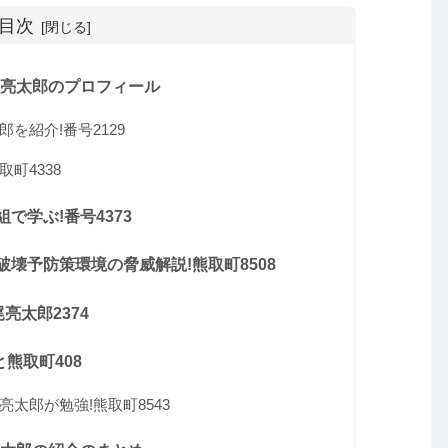
目次
尾亮太郎のプロフィール
を紹介!番号2129
町4338
で学ぶ!番号4373
壊予防策環境の脅威解説!熊取町8508
亮太郎2374
熊取町408
太郎が勉強!熊取町8543