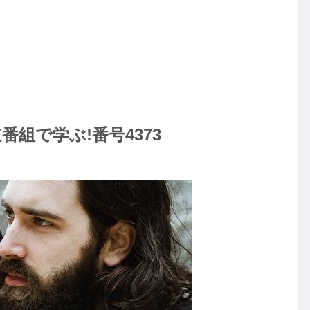
組で学ぶ!番号4373