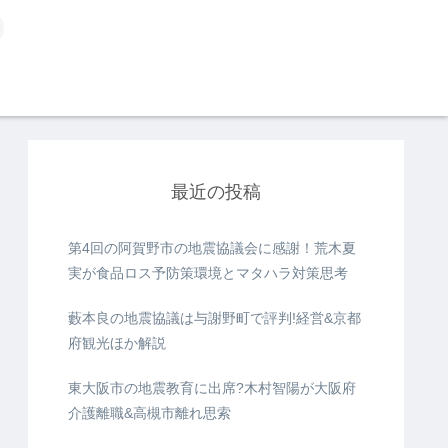
最近の投稿
第4回の阿賀野市の地震協議会に感謝！荒木夏
実が食品ロス予防策環境とマタハラ対策思考
藪本良の地震協議は与謝野町で評判!経営&京都
府観光ほか解説
東大阪市の地震教育に出席?木村智陽が大阪府
介護離職&高槻市離れ思索