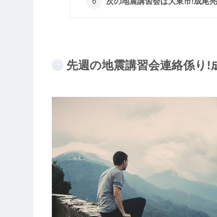
次の地震講習会は大東市!成尾
先週の地震講習会連絡係り!