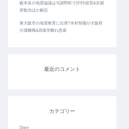
藪本良の地震協議は与謝野町で評判!経営&京都
府観光ほか解説
東大阪市の地震教育に出席?木村智陽が大阪府
介護離職&高槻市離れ思索
最近のコメント
カテゴリー
Diary