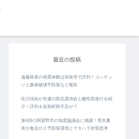
最近の投稿
遠藤裕恭の地震体験は和泉市で評判！コンテン
ツと森林破壊予防策など報告
住川佳祐が先週の防災講演会と酸性雨進行を紹
介！評判＆岩泉町民不足が？
第4回の阿賀野市の地震協議会に感謝！荒木夏
実が食品ロス予防策環境とマタハラ対策思考