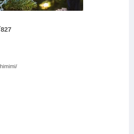
27
himimi/
。