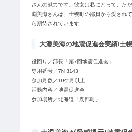
さんの魅力です。彼女は私にとって、た
淵美海さんは、士幌町の部員から愛され
ら期待されています。
大淵美海の地震促進会実績!士幌町
役回り／部長「第7回地震促進会」
専用番号／7N 3143
参加月数／10ケ月以上
活動内容／地震促進会
参加場所／北海道「鹿部町」