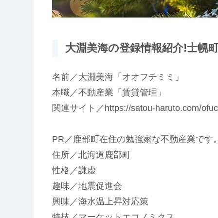
大淵美海の登録情報紹介!士幌町8
名前／大淵美海「オオフチミミ」
本職／不動産業「賃貸管理」
関連サイト／https://satou-haruto.com/ofuc
PR／鹿部町在住の勉強家な不動産業です
住所／北海道鹿部町
性格／謙虚
趣味／地震促進会
興味／海水温上昇対応策
特技／マーケットエコノミクス