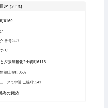
目次
6160
7
!番号2447
464
と夕張温暖化?士幌町6118
報!士幌町9597
ースで学習!士幌町5243
美海の解説!