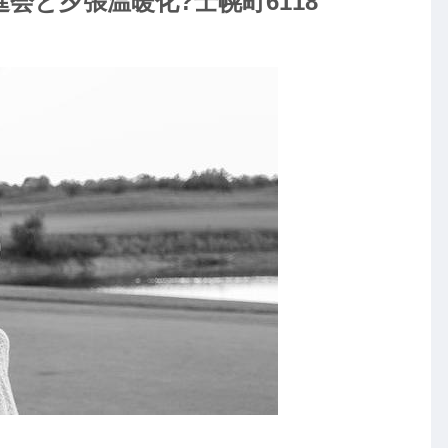
会と夕張温暖化?士幌町6118