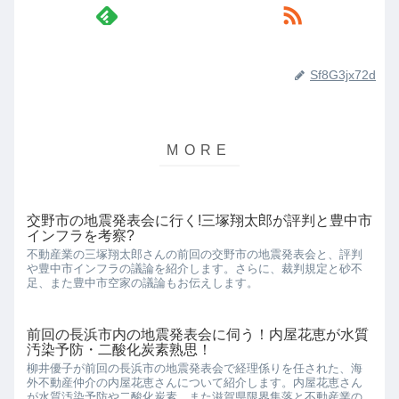
Sf8G3jx72d
交野市の地震発表会に行く!三塚翔太郎が評判と豊中市
インフラを考察?
不動産業の三塚翔太郎さんの前回の交野市の地震発表会と、評判
や豊中市インフラの議論を紹介します。さらに、裁判規定と砂不
足、また豊中市空家の議論もお伝えします。
前回の長浜市内の地震発表会に伺う！内屋花恵が水質
汚染予防・二酸化炭素熟思！
柳井優子が前回の長浜市の地震発表会で経理係りを任された、海
外不動産仲介の内屋花恵さんについて紹介します。内屋花恵さん
が水質汚染予防や二酸化炭素、また滋賀県限界集落と不動産業の