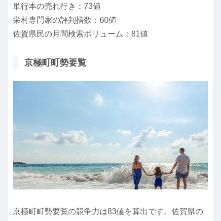
単行本の売れ行き：73値
栄村専門家の評判指数：60値
佐賀県民の月間検索ボリューム：81値
京極町町勢要覧
京極町町勢要覧の競争力は83値を算出です。佐賀県の