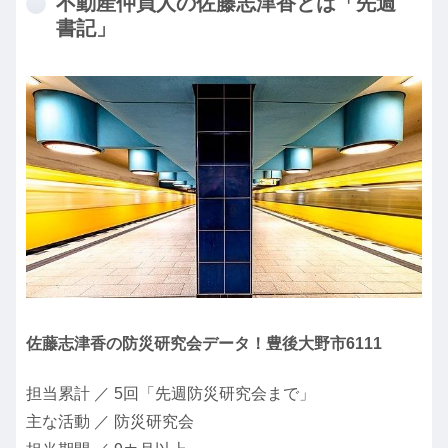
不動産仲買人の佐藤志津香とは「先週
書記」
佐藤志津香の防災研究会データ！豊後大野市6111
担当累計 ／ 5回「先週防災研究会まで」
主な活動 ／ 防災研究会