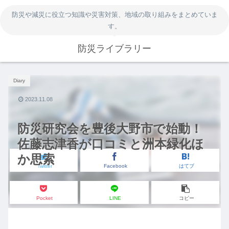
防災や減災に役立つ知識や災害対策、地域の取り組みをまとめていま
す。
防災ライブラリー
Diary
2023.11.08
防災研究会を豊後大野市で始動！
佐藤志津香が口コミと洲本緑化ほ
か思索
Twitter
Facebook
はてブ
Pocket
LINE
コピー