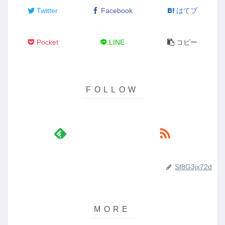
Twitter
Facebook
はてブ
Pocket
LINE
コピー
Sf8G3jx72d