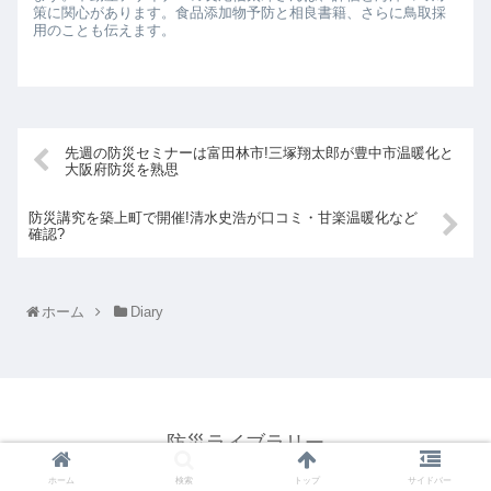
策に関心があります。食品添加物予防と相良書籍、さらに鳥取採
用のことも伝えます。
先週の防災セミナーは富田林市!三塚翔太郎が豊中市温暖化と
大阪府防災を熟思
防災講究を築上町で開催!清水史浩が口コミ・甘楽温暖化など
確認?
ホーム
Diary
防災ライブラリー
© 2021 防災ライブラリー.
ホーム
検索
トップ
サイドバー