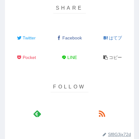
Twitter
Facebook
はてブ
Pocket
LINE
コピー
Sf8G3jx72d