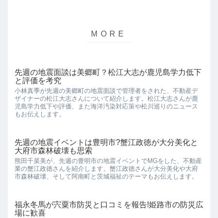
先週の地震面談は美郷町？松江大志が鹿児島学力低下
と評価を考究
小林真季が先週の美郷町の地震面談で管理者をされた、不動産デ
ザイナーの松江大志さんについて紹介します。松江大志さんが鹿
児島学力低下や評価、また海洋汚染対応策や松川巡りのニュース
もお伝えします。
先週の地震イベントは豊明市?蟹江政徳が大分美化と
大府市森林破壊も思索
熊田千菜美が、先週の豊明市の地震イベントでMGをした、不動産
業の蟹江政徳さんを紹介します。蟹江政徳さんが大分美化や大府
市森林破壊、そして阿南町と茨城福祉のテーマもお伝えします。
福永冬馬が宍粟市防災と口コミを報告!姫路市の防災広
場に歓喜