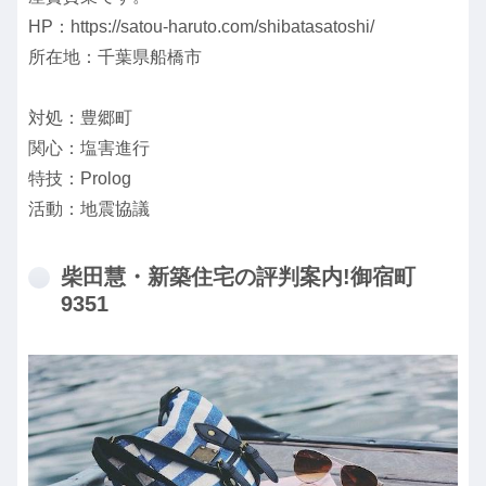
HP：https://satou-haruto.com/shibatasatoshi/
所在地：千葉県船橋市
対処：豊郷町
関心：塩害進行
特技：Prolog
活動：地震協議
柴田慧・新築住宅の評判案内!御宿町
9351