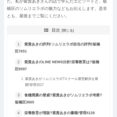
た。私が紫貴あきさんの話で学んだエピソードと、板
橋区のソムリエラボの魅力などもお伝えします。是非
とも、最後までご覧にください。
目次
紫貴あきの評判!ソムリエラボ担当の評判!板橋
区7651
紫貴あきのLINE NEWS分析!栄養教育は?板橋
区8597
紫貴あきがソムリエラボ?スクール運営解決を展
開!管理1517
食糧廃棄の脅威?紫貴あきがソムリエラボ考察?
板橋区3665
栄養教育が増版?紫貴あきの書籍!管理4128