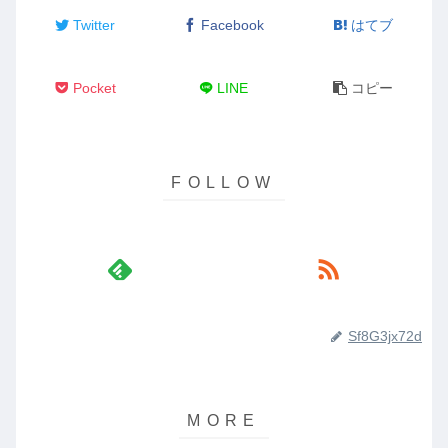
Twitter
Facebook
はてブ
Pocket
LINE
コピー
Sf8G3jx72d