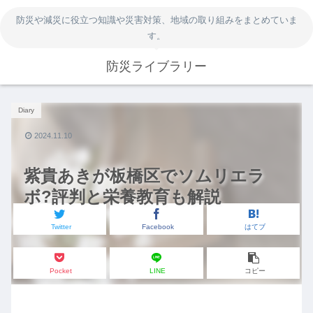
防災や減災に役立つ知識や災害対策、地域の取り組みをまとめていま
す。
防災ライブラリー
Diary
2024.11.10
紫貴あきが板橋区でソムリエラ
ボ?評判と栄養教育も解説
Twitter
Facebook
はてブ
Pocket
LINE
コピー