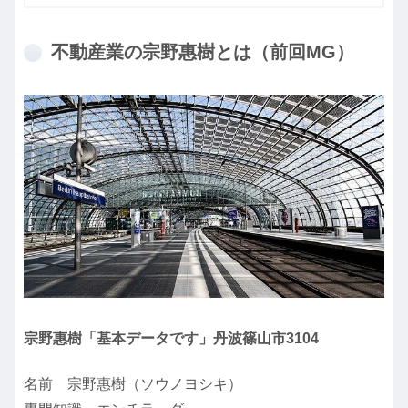
不動産業の宗野惠樹とは（前回MG）
宗野惠樹「基本データです」丹波篠山市3104
名前 宗野惠樹（ソウノヨシキ）