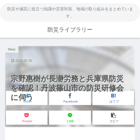
防災や減災に役立つ知識や災害対策、地域の取り組みをまとめていま
す。
防災ライブラリー
Diary
2025.03.30
宗野惠樹が長瀞労務と兵庫県防災
を確認！丹波篠山市の防災研修会
に伺う
Twitter
Facebook
はてブ
Pocket
LINE
コピー