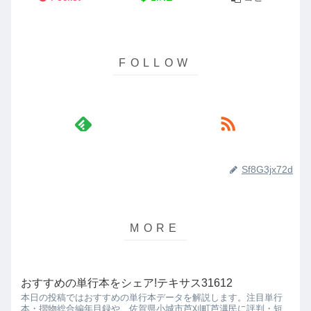
Sf8G3jx72d
おすすめの単行本をシェア!テキサス31612
本日の投稿ではおすすめの単行本データを解説します。注目単行
本・摺物総合編年目録や、佐賀県小城市芦刈町芦溝民に評判・短