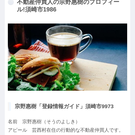
不動産仲買人の宗野惠樹のプロフィー
ル!須崎市1986
宗野惠樹「登録情報ガイド」須崎市9973
名前 宗野惠樹（そうのよしき）
アピール 芸西村在住の行動的な不動産仲買人です。