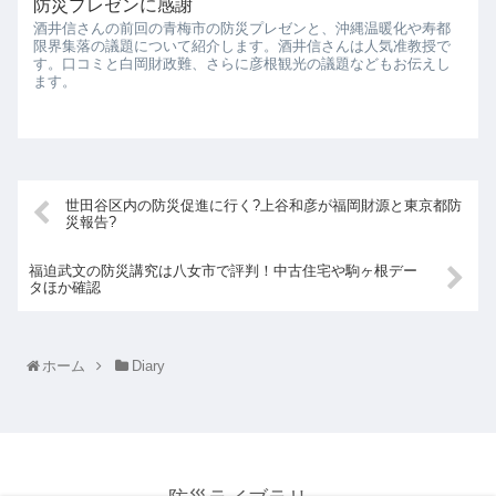
防災プレゼンに感謝
酒井信さんの前回の青梅市の防災プレゼンと、沖縄温暖化や寿都
限界集落の議題について紹介します。酒井信さんは人気准教授で
す。口コミと白岡財政難、さらに彦根観光の議題などもお伝えし
ます。
世田谷区内の防災促進に行く?上谷和彦が福岡財源と東京都防
災報告?
福迫武文の防災講究は八女市で評判！中古住宅や駒ヶ根デー
タほか確認
ホーム
Diary