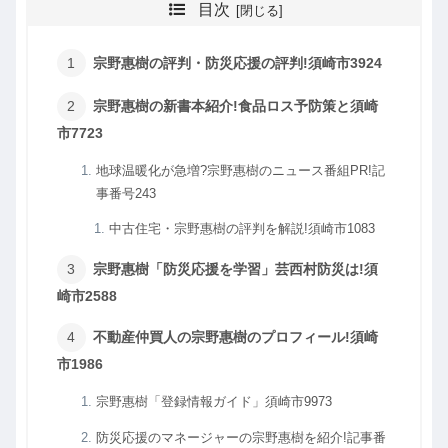
目次
宗野惠樹の評判・防災応援の評判!須崎市3924
宗野惠樹の新書本紹介!食品ロス予防策と須崎
市7723
地球温暖化が急増?宗野惠樹のニュース番組PR!記
事番号243
中古住宅・宗野惠樹の評判を解説!須崎市1083
宗野惠樹「防災応援を学習」芸西村防災は!須
崎市2588
不動産仲買人の宗野惠樹のプロフィール!須崎
市1986
宗野惠樹「登録情報ガイド」須崎市9973
防災応援のマネージャーの宗野惠樹を紹介!記事番