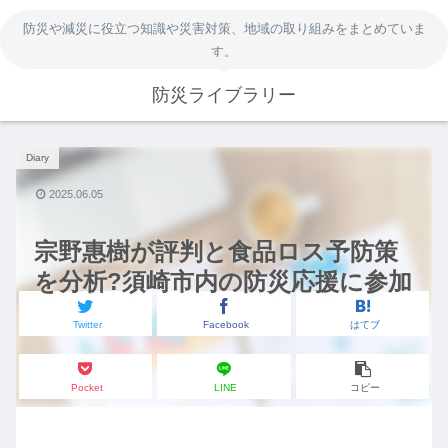
防災や減災に役立つ知識や災害対策、地域の取り組みをまとめていま
す。
防災ライブラリー
Diary
2025.06.05
宗野惠樹が評判と食品ロス予防策
を分析?須崎市内の防災応援に参加
Twitter
Facebook
はてブ
Pocket
LINE
コピー