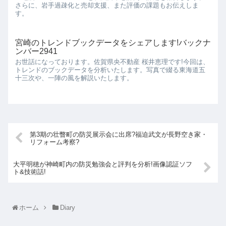
さらに、岩手過疎化と売却支援、また評価の課題もお伝えしま
す。
宮崎のトレンドブックデータをシェアします!バックナ
ンバー2941
お世話になっております。佐賀県央不動産 桜井恵理です!今回は、
トレンドのブックデータを分析いたします。写真で綴る東海道五
十三次や、一陣の風を解説いたします。
第3期の壮瞥町の防災展示会に出席?福迫武文が長野空き家・
リフォーム考察?
大平明穂が神崎町内の防災勉強会と評判を分析!画像認証ソフ
ト&技術話!
ホーム
Diary