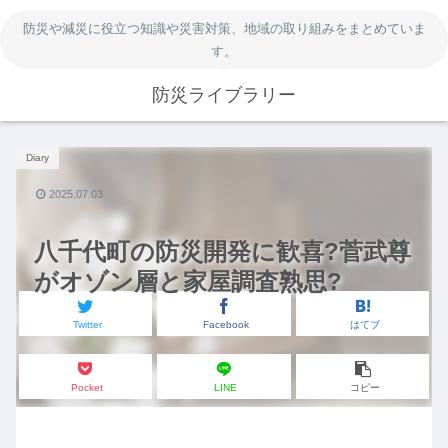
防災や減災に役立つ知識や災害対策、地域の取り組みをまとめていま
す。
防災ライブラリー
Diary
2025.07.03
八千代町の防災開発に歓喜?菅武尊
がオゾン層と家屋調査熟思?
Twitter
Facebook
はてブ
Pocket
LINE
コピー