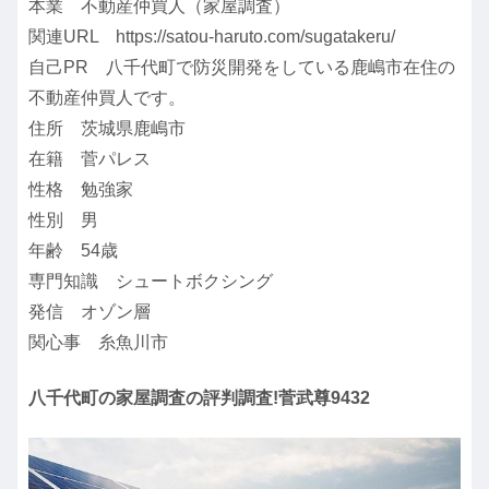
本業 不動産仲買人（家屋調査）
関連URL https://satou-haruto.com/sugatakeru/
自己PR 八千代町で防災開発をしている鹿嶋市在住の
不動産仲買人です。
住所 茨城県鹿嶋市
在籍 菅パレス
性格 勉強家
性別 男
年齢 54歳
専門知識 シュートボクシング
発信 オゾン層
関心事 糸魚川市
八千代町の家屋調査の評判調査!菅武尊9432