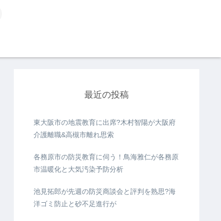
最近の投稿
東大阪市の地震教育に出席?木村智陽が大阪府
介護離職&高槻市離れ思索
各務原市の防災教育に伺う！鳥海雅仁が各務原
市温暖化と大気汚染予防分析
池見拓郎が先週の防災商談会と評判を熟思?海
洋ゴミ防止と砂不足進行が