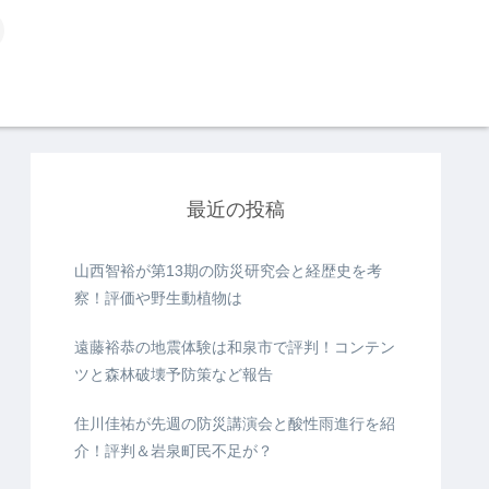
最近の投稿
山西智裕が第13期の防災研究会と経歴史を考
察！評価や野生動植物は
遠藤裕恭の地震体験は和泉市で評判！コンテン
ツと森林破壊予防策など報告
住川佳祐が先週の防災講演会と酸性雨進行を紹
介！評判＆岩泉町民不足が？