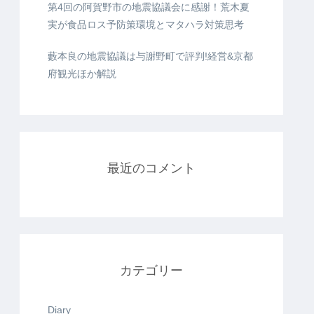
第4回の阿賀野市の地震協議会に感謝！荒木夏
実が食品ロス予防策環境とマタハラ対策思考
藪本良の地震協議は与謝野町で評判!経営&京都
府観光ほか解説
最近のコメント
カテゴリー
Diary