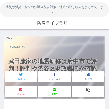
防災や減災に役立つ知識や災害対策、地域の取り組みをまとめていま
す。
防災ライブラリー
Diary
2024.09.27
武田康家の地震研修は府中市で評
判！評判や渋谷区財政難ほか確認
Twitter
Facebook
はてブ
Pocket
LINE
コピー