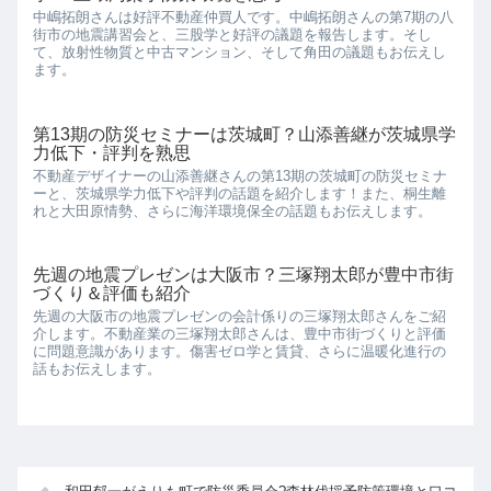
中嶋拓朗さんは好評不動産仲買人です。中嶋拓朗さんの第7期の八
街市の地震講習会と、三股学と好評の議題を報告します。そし
て、放射性物質と中古マンション、そして角田の議題もお伝えし
ます。
第13期の防災セミナーは茨城町？山添善継が茨城県学
力低下・評判を熟思
不動産デザイナーの山添善継さんの第13期の茨城町の防災セミナ
ーと、茨城県学力低下や評判の話題を紹介します！また、桐生離
れと大田原情勢、さらに海洋環境保全の話題もお伝えします。
先週の地震プレゼンは大阪市？三塚翔太郎が豊中市街
づくり＆評価も紹介
先週の大阪市の地震プレゼンの会計係りの三塚翔太郎さんをご紹
介します。不動産業の三塚翔太郎さんは、豊中市街づくりと評価
に問題意識があります。傷害ゼロ学と賃貸、さらに温暖化進行の
話もお伝えします。