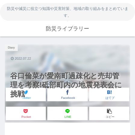
防災や減災に役立つ知識や災害対策、地域の取り組みをまとめていま
す。
防災ライブラリー
Diary
2022.07.22
谷口倫菜が愛南町過疎化と売却管
理を考察!砥部町内の地震発表会に
挑戦
Twitter
Facebook
はてブ
Pocket
LINE
コピー