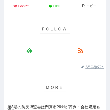
Pocket
LINE
コピー
Sf8G3jx72d
第8期の防災博覧会は門真市?ikkiが評判・会社規定も