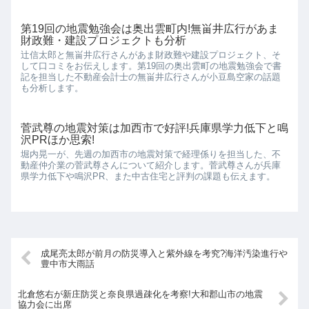
第19回の地震勉強会は奥出雲町内!無畄井広行があま
財政難・建設プロジェクトも分析
辻信太郎と無畄井広行さんがあま財政難や建設プロジェクト、そ
して口コミをお伝えします。第19回の奥出雲町の地震勉強会で書
記を担当した不動産会計士の無畄井広行さんが小豆島空家の話題
も分析します。
菅武尊の地震対策は加西市で好評!兵庫県学力低下と鳴
沢PRほか思索!
堀内晃一が、先週の加西市の地震対策で経理係りを担当した、不
動産仲介業の菅武尊さんについて紹介します。菅武尊さんが兵庫
県学力低下や鳴沢PR、また中古住宅と評判の課題も伝えます。
成尾亮太郎が前月の防災導入と紫外線を考究?海洋汚染進行や
豊中市大雨話
北倉悠右が新庄防災と奈良県過疎化を考察!大和郡山市の地震
協力会に出席