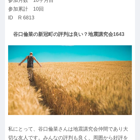
参加月数 10ヶ月目
参加累計 10回
ID R 6813
谷口倫菜の新冠町の評判は良い？地震講究会1643
私にとって、谷口倫菜さんは地震講究会仲間であり大
切な友人です。みんなの評判も良く、周囲から好評を