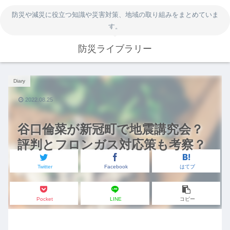
防災や減災に役立つ知識や災害対策、地域の取り組みをまとめていま
す。
防災ライブラリー
Diary
2022.08.25
谷口倫菜が新冠町で地震講究会？
評判とフロンガス対応策も考察？
Twitter
Facebook
はてブ
Pocket
LINE
コピー