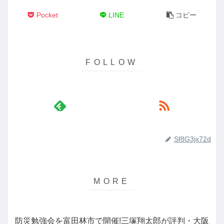
Pocket
LINE
コピー
Sf8G3jx72d
防災勉強会を富田林市で開催!三塚翔太郎が評判・大阪